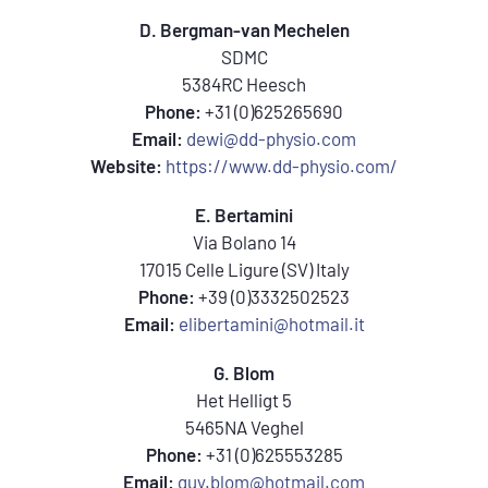
D. Bergman-van Mechelen
SDMC
5384RC Heesch
Phone:
+31 (0)625265690
Email:
dewi@dd-physio.com
Website:
https://www.dd-physio.com/
E. Bertamini
Via Bolano 14
17015 Celle Ligure (SV) Italy
Phone:
+39 (0)3332502523
Email:
elibertamini@hotmail.it
G. Blom
Het Helligt 5
5465NA Veghel
Phone:
+31 (0)625553285
Email:
guy.blom@hotmail.com