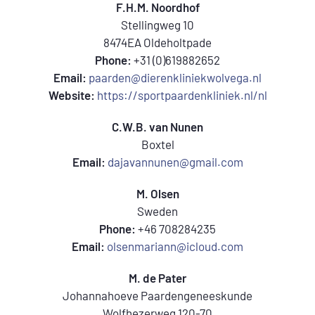
F.H.M. Noordhof
Stellingweg 10
8474EA Oldeholtpade
Phone:
+31 (0)619882652
Email:
paarden@dierenkliniekwolvega.nl
Website:
https://sportpaardenkliniek.nl/nl
C.W.B. van Nunen
Boxtel
Email:
dajavannunen@gmail.com
M. Olsen
Sweden
Phone:
+46 708284235
Email:
olsenmariann@icloud.com
M. de Pater
Johannahoeve Paardengeneeskunde
Wolfhezerweg 120-70