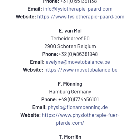
Phone:
+31 (0)651391138
Email:
info@fysiotherapie-paard.com
Website:
https://www.fysiotherapie-paard.com
E. van Mol
Terheidedreef 50
2900 Schoten Belgium
Phone:
+32 (0)486381948
Email:
evelyne@movetobalance.be
Website:
https://www.movetobalance.be
F. Mönning
Hamburg Germany
Phone:
+49 (0)1734456101
Email:
physio@fionamoenning.de
Website:
https://www.physiotherapie-fuer-
pferde.com/
T. Morriën