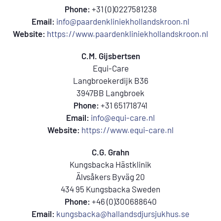
Phone:
+31 (0)0227581238
Email:
info@paardenkliniekhollandskroon.nl
Website:
https://www.paardenkliniekhollandskroon.nl
C.M. Gijsbertsen
Equi-Care
Langbroekerdijk B36
3947BB Langbroek
Phone:
+31 651718741
Email:
info@equi-care.nl
Website:
https://www.equi-care.nl
C.G. Grahn
Kungsbacka Hästklinik
Älvsåkers Byväg 20
434 95 Kungsbacka Sweden
Phone:
+46 (0)300688640
Email:
kungsbacka@hallandsdjursjukhus.se