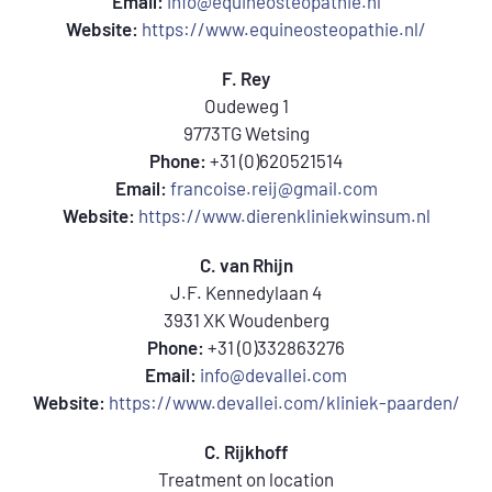
Email:
info@equineosteopathie.nl
Website:
https://www.equineosteopathie.nl/
F. Rey
Oudeweg 1
9773TG Wetsing
Phone:
+31 (0)620521514
Email:
francoise.reij@gmail.com
Website:
https://www.dierenkliniekwinsum.nl
C. van Rhijn
J.F. Kennedylaan 4
3931 XK Woudenberg
Phone:
+31 (0)332863276
Email:
info@devallei.com
Website:
https://www.devallei.com/kliniek-paarden/
C. Rijkhoff
Treatment on location