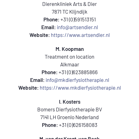
Dierenkliniek Arts & Dier
7871 TC Klijndijk
Phone:
+31 (0)591513151
Email:
info@artsendier.nl
Website:
https://www.artsendier.nl
M. Koopman
Treatment on location
Alkmaar
Phone:
+31 (0)623885866
Email:
info@mkdierfysiotherapie.nl
Website:
https://www.mkdierfysiotherapie.nl
I. Kosters
Bomers Dierfysiotherapie BV
7141 LH Groenlo Nederland
Phone:
+31 (0)626158083
M. van der Krogt-van Beek