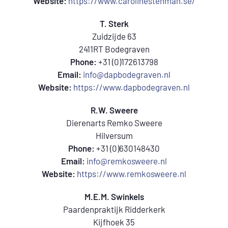
Website:
https://www.carolinestenman.se/
T. Sterk
Zuidzijde 63
2411RT Bodegraven
Phone:
+31 (0)172613798
Email:
info@dapbodegraven.nl
Website:
https://www.dapbodegraven.nl
R.W. Sweere
Dierenarts Remko Sweere
Hilversum
Phone:
+31 (0)630148430
Email:
info@remkosweere.nl
Website:
https://www.remkosweere.nl
M.E.M. Swinkels
Paardenpraktijk Ridderkerk
Kijfhoek 35