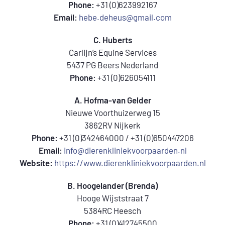
Phone:
+31 (0)623992167
Email:
hebe.deheus@gmail.com
C. Huberts
Carlijn’s Equine Services
5437 PG Beers Nederland
Phone:
+31 (0)626054111
A. Hofma-van Gelder
Nieuwe Voorthuizerweg 15
3862RV Nijkerk
Phone:
+31 (0)342464000 / +31 (0)650447206
Email:
info@dierenkliniekvoorpaarden.nl
Website:
https://www.dierenkliniekvoorpaarden.nl
B. Hoogelander (Brenda)
Hooge Wijststraat 7
5384RC Heesch
Phone:
+31 (0)412745500