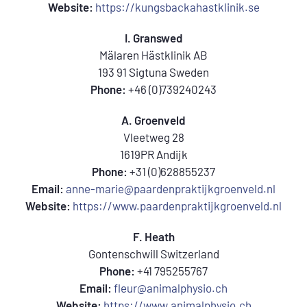
Website:
https://kungsbackahastklinik.se
I. Granswed
Mälaren Hästklinik AB
193 91 Sigtuna Sweden
Phone:
+46 (0)739240243
A. Groenveld
Vleetweg 28
1619PR Andijk
Phone:
+31 (0)628855237
Email:
anne-marie@paardenpraktijkgroenveld.nl
Website:
https://www.paardenpraktijkgroenveld.nl
F. Heath
Gontenschwill Switzerland
Phone:
+41 795255767
Email:
fleur@animalphysio.ch
Website:
https://www.animalphysio.ch