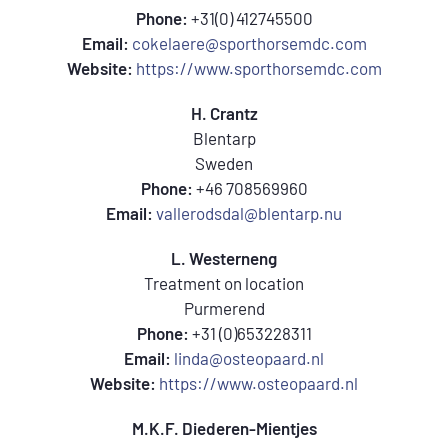
Phone:
+31(0) 412745500
Email:
cokelaere@sporthorsemdc.com
Website:
https://www.sporthorsemdc.com
H. Crantz
Blentarp
Sweden
Phone:
+46 708569960
Email:
vallerodsdal@blentarp.nu
L. Westerneng
Treatment on location
Purmerend
Phone:
+31 (0)653228311
Email:
linda@osteopaard.nl
Website:
https://www.osteopaard.nl
M.K.F. Diederen-Mientjes