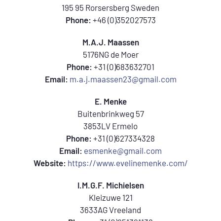
195 95 Rorsersberg Sweden
Phone:
+46 (0)352027573
M.A.J. Maassen
5176NG de Moer
Phone:
+31 (0)683632701
Email:
m.a.j.maassen23@gmail.com
E. Menke
Buitenbrinkweg 57
3853LV Ermelo
Phone:
+31 (0)627334328
Email:
esmenke@gmail.com
Website:
https://www.evelinemenke.com/
I.M.G.F. Michielsen
Kleizuwe 121
3633AG Vreeland