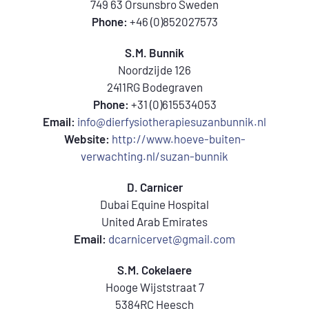
749 63 Orsunsbro Sweden
Phone:
+46 (0)852027573
S.M. Bunnik
Noordzijde 126
2411RG Bodegraven
Phone:
+31 (0)615534053
Email:
info@dierfysiotherapiesuzanbunnik.nl
Website:
http://www.hoeve-buiten-
verwachting.nl/suzan-bunnik
D. Carnicer
Dubai Equine Hospital
United Arab Emirates
Email:
dcarnicervet@gmail.com
S.M. Cokelaere
Hooge Wijststraat 7
5384RC Heesch