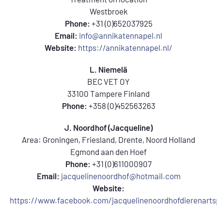
Westbroek
Phone:
+31 (0)652037925
Email:
info@annikatennapel.nl
Website:
https://annikatennapel.nl/
L. Niemelä
BEC VET OY
33100 Tampere Finland
Phone:
+358 (0)452563263
J. Noordhof (Jacqueline)
Area: Groningen, Friesland, Drente, Noord Holland
Egmond aan den Hoef
Phone:
+31 (0)611000907
Email:
jacquelinenoordhof@hotmail.com
Website:
https://www.facebook.com/jacquelinenoordhofdierenarts